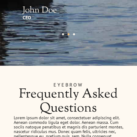
John Doe
J
CEO
CE
EYEBROW
Frequently Asked
Questions
Lorem ipsum dolor sit amet, consectetuer adipiscing elit.
Aenean commodo ligula eget dolor. Aenean massa. Cum
sociis natoque penatibus et magnis dis parturient montes,
nascetur ridiculus mus. Donec quam felis, ultricies nec,
pellentesque eu, pretium quis, sem. Nulla consequat