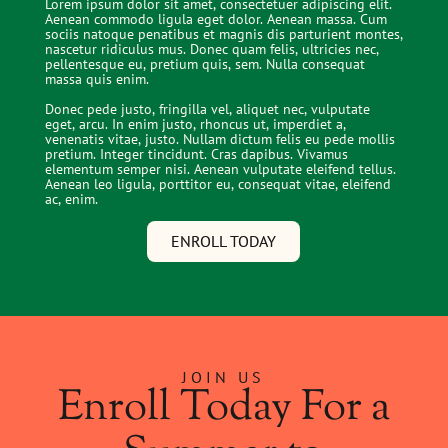
Lorem ipsum dolor sit amet, consectetuer adipiscing elit.
Aenean commodo ligula eget dolor. Aenean massa. Cum
sociis natoque penatibus et magnis dis parturient montes,
nascetur ridiculus mus. Donec quam felis, ultricies nec,
pellentesque eu, pretium quis, sem. Nulla consequat
massa quis enim.
Donec pede justo, fringilla vel, aliquet nec, vulputate
eget, arcu. In enim justo, rhoncus ut, imperdiet a,
venenatis vitae, justo. Nullam dictum felis eu pede mollis
pretium. Integer tincidunt. Cras dapibus. Vivamus
elementum semper nisi. Aenean vulputate eleifend tellus.
Aenean leo ligula, porttitor eu, consequat vitae, eleifend
ac, enim.
ENROLL TODAY
JOIN US
Enroll Today For a