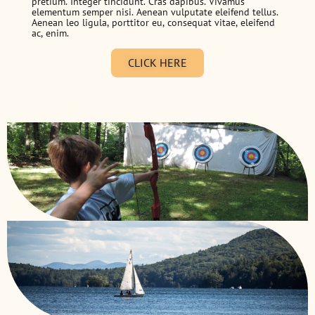
pretium. Integer tincidunt. Cras dapibus. Vivamus
elementum semper nisi. Aenean vulputate eleifend tellus.
Aenean leo ligula, porttitor eu, consequat vitae, eleifend
ac, enim.
CLICK HERE
Keewaydin Dunmore
Songadeewin
Keewaydin Temagami