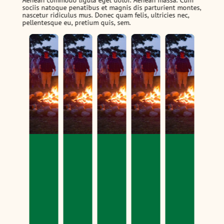
Aenean commodo ligula eget dolor. Aenean massa. Cum
sociis natoque penatibus et magnis dis parturient montes,
nascetur ridiculus mus. Donec quam felis, ultricies nec,
pellentesque eu, pretium quis, sem.
ACTIVITIES
ACTIVITIES
ACTIVITIES
ACTIVITIES
ACTI
Canoeing
Canoeing
Canoeing
Canoei
Can
Lorem
Lorem
Lorem
Lorem
Lorem
ipsum
ipsum
ipsum
ipsum
ipsum
dolor
dolor
dolor
dolor
dolor
sit
sit
sit
sit
sit