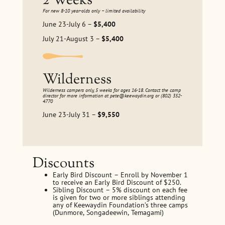
2 Weeks
For new 8-10 year-olds only – limited availability
June 23-July 6 –
$5,400
July 21-August 3 –
$5,400
Wilderness
Wilderness campers only, 5 weeks for ages 16-18. Contact the camp
director for more information at pete@keewaydin.org or (802) 352-
4770
June 23-July 31 –
$9,550
Discounts
Early Bird Discount – Enroll by November 1
to receive an Early Bird Discount of $250.
Sibling Discount – 5% discount on each fee
is given for two or more siblings attending
any of Keewaydin Foundation’s three camps
(Dunmore, Songadeewin, Temagami)